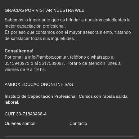
GRACIAS POR VISITAR NUESTRA WEB
Sabemos lo importante que es brindar a nuestros estudiantes la
mejor capacitación profesional.
Es por eso que contamos con el mayor asesoramiento, tratando
de satisfacer todas sus inquietudes.
Consúltenos!
Por email a info@ambox.com.ar, teléfono o whatsapp al
3515943973 o al 3517589097. Horario de atención lunes a
viernes de 9 a 19 hs.
AMBOX.EDUCACIONONLINE SAS
Instituto de Capacitación Profesional. Cursos con rápida salida
laboral.
CUIT 30-71843468-4
Quienes somos
Contacto