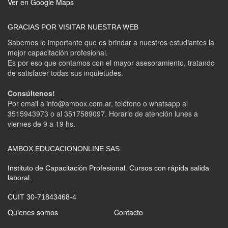
Ver en Google Maps
GRACIAS POR VISITAR NUESTRA WEB
Sabemos lo importante que es brindar a nuestros estudiantes la
mejor capacitación profesional.
Es por eso que contamos con el mayor asesoramiento, tratando
de satisfacer todas sus inquietudes.
Consúltenos!
Por email a info@ambox.com.ar, teléfono o whatsapp al
3515943973 o al 3517589097. Horario de atención lunes a
viernes de 9 a 19 hs.
AMBOX.EDUCACIONONLINE SAS
Instituto de Capacitación Profesional. Cursos con rápida salida
laboral.
CUIT 30-71843468-4
Quienes somos
Contacto