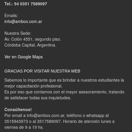
Tel.: 54 0351 7589097
Emails:
info@ambox.com.ar
Nuestra Sede:
Av. Colón 4551, segundo piso.
Córdoba Capital, Argentina.
Ver en Google Maps
GRACIAS POR VISITAR NUESTRA WEB
Sabemos lo importante que es brindar a nuestros estudiantes la
mejor capacitación profesional.
Es por eso que contamos con el mayor asesoramiento, tratando
de satisfacer todas sus inquietudes.
Consúltenos!
Por email a info@ambox.com.ar, teléfono o whatsapp al
3515943973 o al 3517589097. Horario de atención lunes a
viernes de 9 a 19 hs.